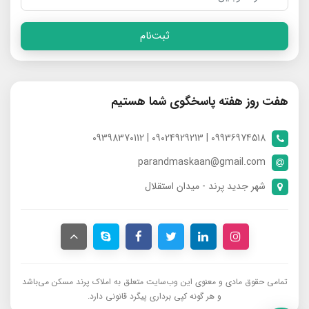
ثبت‌نام
هفت روز هفته پاسخگوی شما هستیم
09936974518 | 09024929213 | 09398370112
parandmaskaan@gmail.com
شهر جدید پرند - میدان استقلال
تمامی حقوق مادی و معنوی این وب‌سایت متعلق به املاک پرند مسکن می‌باشد
و هر گونه کپی برداری پیگرد قانونی دارد.