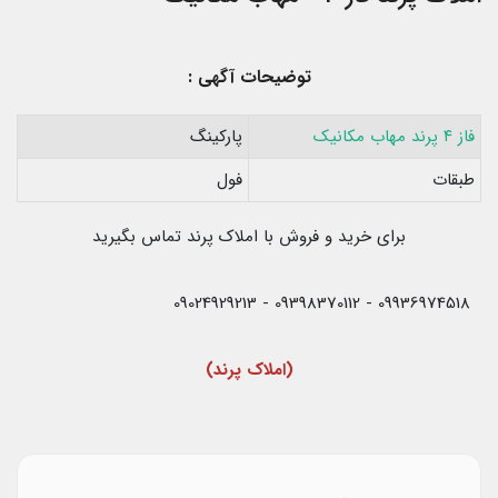
توضیحات آگهی :
فاز ۴ پرند مهاب مکانیک
پارکینگ
طبقات
فول
برای خرید و فروش با املاک پرند تماس بگیرید
09936974518 - 09398370112 - 09024929213
(املاک پرند)