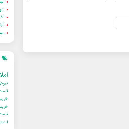
بهمن
دی 02
آذر 02
آبان 
مهر 2
امل
فروش
قیمت
خرید
خریدو
قیمت
امتیا