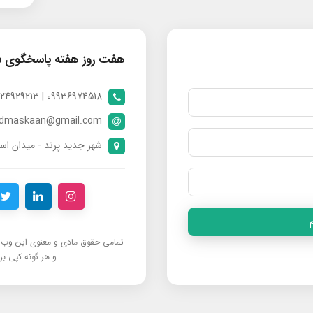
هفت روز هفته پاسخگوی 
09936974518 | 09024929213 | 09398370112
ndmaskaan@gmail.com
شهر جدید پرند - میدان است
تمامی حقوق مادی و معنوی این وب‌س
و هر گونه کپی برد