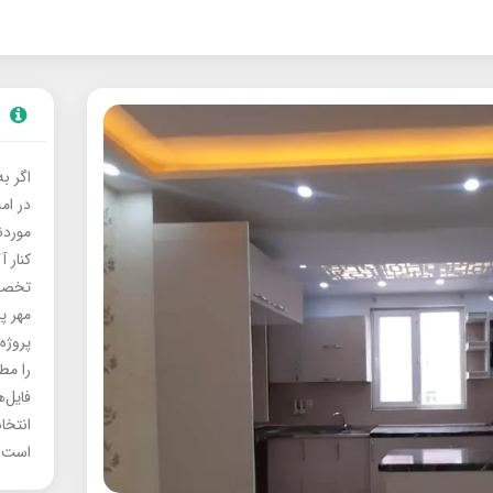
اگر ب
در ام
موردنی
کنار آ
تخصصی
مهر پ
پروژه
را مط
فایل‌
انتخا
است.