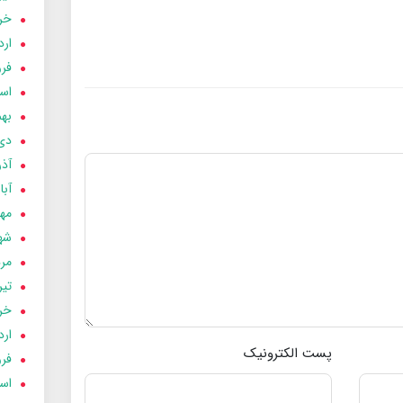
خردا
ارد
فرور
اسفن
بهمن
دی 03
آذر 03
آبان 
مهر 3
شهری
مردا
تير 03
خردا
ارد
پست الکترونیک
فرور
اسفن