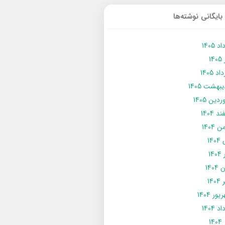
بایگانی نوشته‌ها
د 1405
14
د 1405
يبهشت 1405
دین 1405
د 1404
 1404
14
14
1404
140
ور 1404
د 1404
14