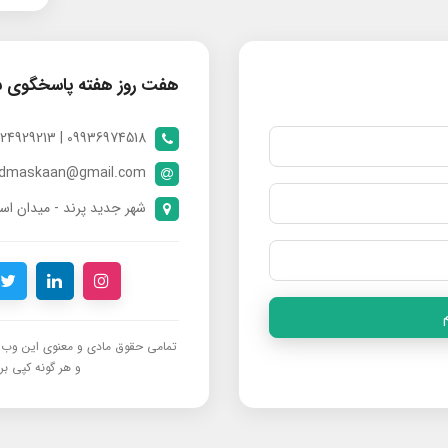
هفت روز هفته پاسخگوی 
09936974518 | 09024929213 | 09398370112
ndmaskaan@gmail.com
شهر جدید پرند - میدان است
تمامی حقوق مادی و معنوی این وب‌س
و هر گونه کپی برد