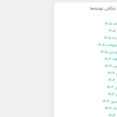
بایگانی نوشته‌ها
د 1405
14
د 1405
يبهشت 1405
دین 1405
د 1404
 1404
14
14
1404
140
ور 1404
د 1404
14