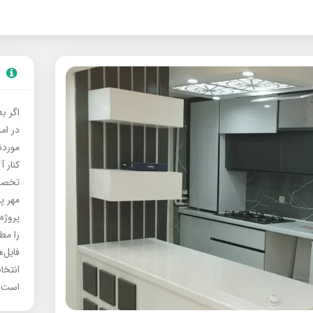
اگر ب
در ام
موردنی
کنار آ
تخصصی
مهر پ
پروژه
را مط
فایل‌
انتخا
است.