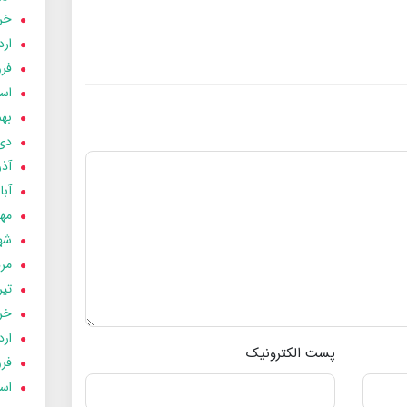
خردا
ارد
فرور
اسفن
بهمن
دی 03
آذر 03
آبان 
مهر 3
شهری
مردا
تير 03
خردا
ارد
پست الکترونیک
فرور
اسفن