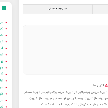
09398370112
مردا
تير 05
خردا
ارد
فرور
اسفن
بهمن
دی 04
آذر 04
آبان 
آگهی ها
مهر 4
فروش پولادپادیر فاز 6 پرند
خرید پولادپادیر فاز 6 پرند
مسکن
شهری
6 پروژه پولادپادیر
فروش مسکن مهرپرند فاز 6 پروژه
مردا
خرید و فروش آپارتمان فاز 6 پرند
املاک پرند
تير 04