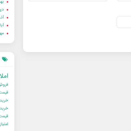
بهمن
دی 02
آذر 02
آبان 
مهر 2
امل
فروش
قیمت
خرید
خریدو
قیمت
امتیا