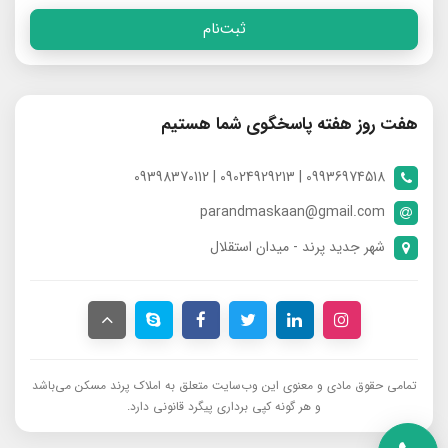
ثبت‌نام
هفت روز هفته پاسخگوی شما هستیم
09936974518 | 09024929213 | 09398370112
parandmaskaan@gmail.com
شهر جدید پرند - میدان استقلال
تمامی حقوق مادی و معنوی این وب‌سایت متعلق به املاک پرند مسکن می‌باشد
و هر گونه کپی برداری پیگرد قانونی دارد.