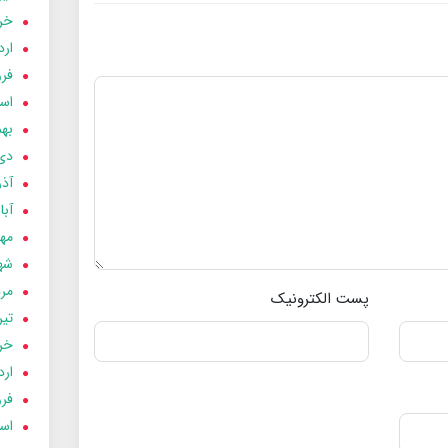
خردا
ارد
فرور
اسفن
بهمن
دی 03
آذر 03
آبان 
مهر 3
شهری
مردا
پست الکترونیک
تير 03
خردا
ارد
فرور
اسفن