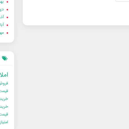
بهمن
دی 02
آذر 02
آبان 
مهر 2
امل
فروش
قیمت
خرید
خریدو
قیمت
امتیا