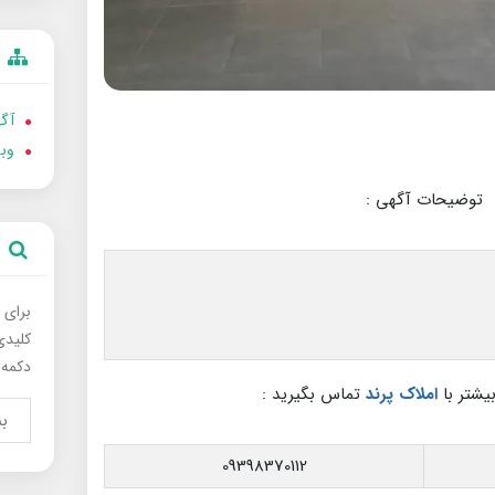
آگه
وب
توضیحات آگهی :
برای 
کلیدی
دکمه 
بیشتر با
املاک پرند
تماس بگیرید :
09398370112