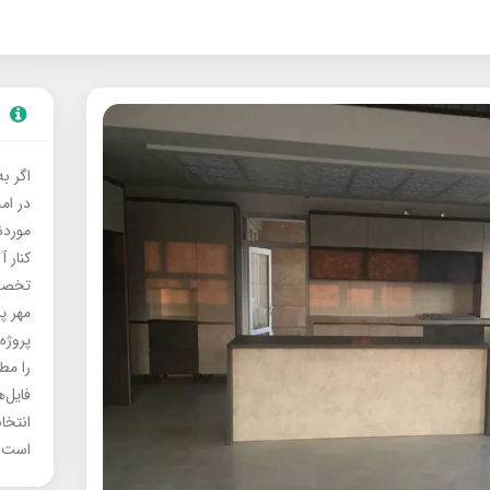
اگر ب
در ام
موردنی
کنار آ
تخصصی
مهر پ
پروژه
را مط
فایل‌
انتخا
است.