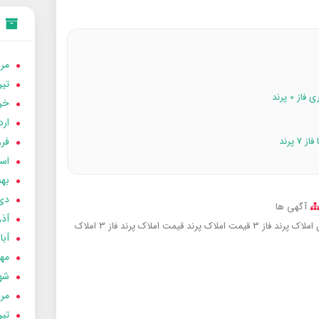
مردا
تير 05
خردا
ارد
فرور
اسفن
بهمن
دی 04
آگهی ها
آذر 04
ملاک پرند فاز 3
قیمت املاک پرند
قیمت املاک پرند فاز 3
املاک
آبان 
مهر 4
شهری
مردا
تير 04