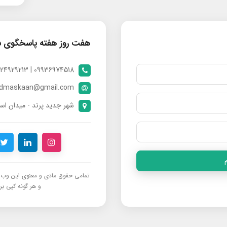
هفت روز هفته پاسخگوی 
09936974518 | 09024929213 | 09398370112
ndmaskaan@gmail.com
شهر جدید پرند - میدان است
تمامی حقوق مادی و معنوی این وب‌س
و هر گونه کپی برد