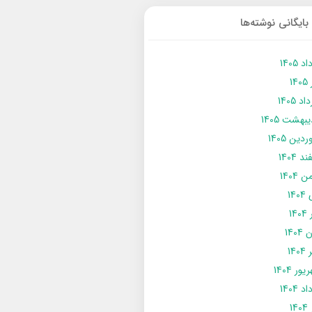
بایگانی نوشته‌ها
د 1405
14
د 1405
يبهشت 1405
دین 1405
د 1404
 1404
14
14
1404
140
ور 1404
د 1404
14