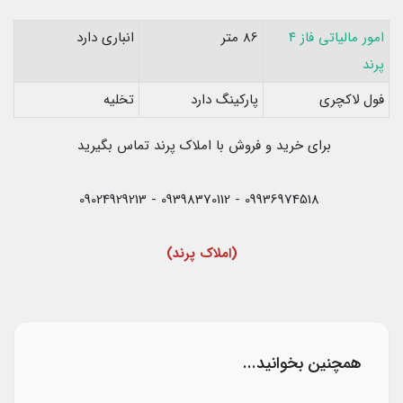
امور مالیاتی فاز ۴
86 متر
انباری دارد
پرند
فول لاکچری
پارکینگ دارد
تخلیه
برای خرید و فروش با املاک پرند تماس بگیرید
09936974518 - 09398370112 - 09024929213
(املاک پرند)
همچنین بخوانید...