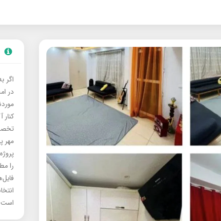
اگر ب
در ام
موردنی
کنار آ
تخصصی
مهر پ
پروژه
را مط
فایل‌
انتخا
است.