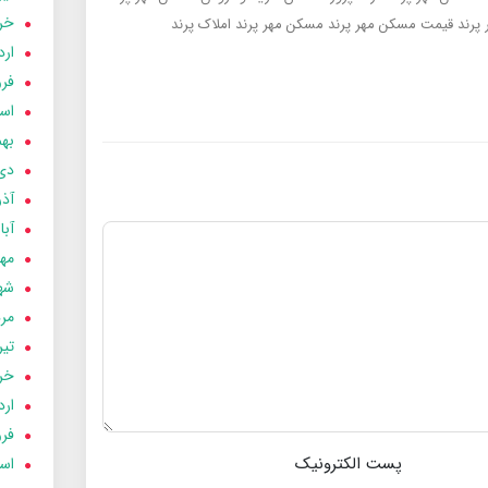
خردا
پرند
قیمت مسکن مهر پرند
مسکن مهر پرند
املاک پرند
ارد
فرور
اسفن
بهمن
دی 03
آذر 03
آبان 
مهر 3
شهری
مردا
تير 03
خردا
ارد
فرور
پست الکترونیک
اسفن