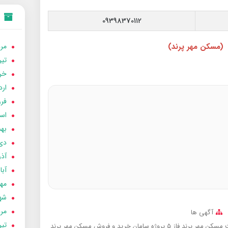
09398370112
مردا
(مسکن مهر پرند)
تير 05
خردا
ارد
فرور
اسفن
بهمن
دی 04
آذر 04
آبان 
مهر 4
شهری
مردا
آگهی ها
تير 04
کن مهر پرند فاز 5 پروژه سامان
خرید و فروش مسکن مهر پرند