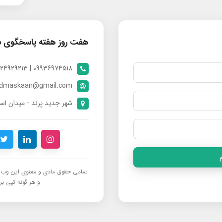
هفت روز هفته پاسخگوی 
09936974518 | 09024929213 | 09398370112
ndmaskaan@gmail.com
شهر جدید پرند - میدان است
تمامی حقوق مادی و معنوی این وب‌س
و هر گونه کپی برد