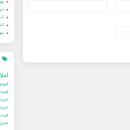
بهمن
دی 02
آذر 02
آبان 
مهر 2
امل
فروش
قیمت
خرید
خریدو
قیمت
امتیا