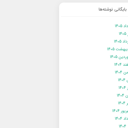
بایگانی نوشته‌ها
د 1405
14
د 1405
يبهشت 1405
دین 1405
د 1404
 1404
14
14
1404
140
ور 1404
د 1404
14