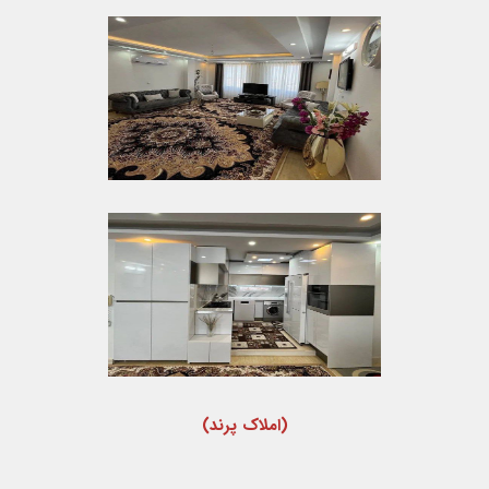
(املاک پرند)