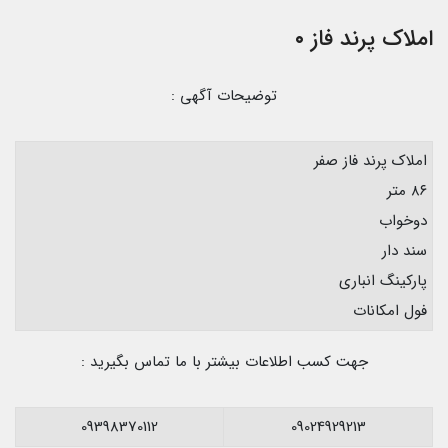
املاک پرند فاز ۰
توضیحات آگهی :
املاک پرند فاز صفر
۸۶ متر
دوخواب
سند دار
پارکینگ انباری
فول امکانات
جهت کسب اطلاعات بیشتر با ما تماس بگیرید :
09398370112
09024929213