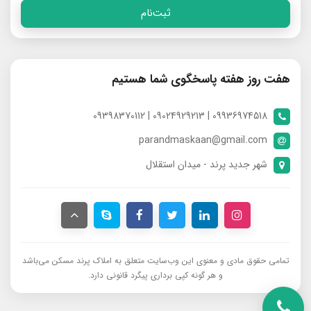
ثبت‌نام
هفت روز هفته پاسخگوی شما هستیم
09936974518 | 09024929213 | 09398370112
parandmaskaan@gmail.com
شهر جدید پرند - میدان استقلال
تمامی حقوق مادی و معنوی این وب‌سایت متعلق به املاک پرند مسکن می‌باشد
و هر گونه کپی برداری پیگرد قانونی دارد.