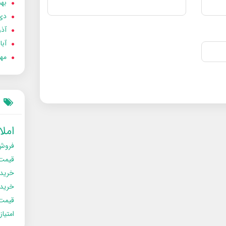
بهمن
دی 02
آذر 02
آبان 
مهر 2
امل
فروش
قیمت
خرید
خریدو
قیمت
امتیا