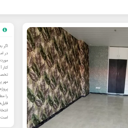
اگر ب
در ام
موردنی
کنار آ
تخصصی
مهر پ
پروژه
را مط
فایل‌
انتخا
است.