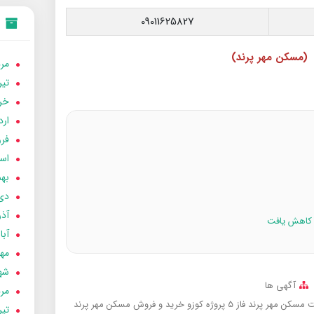
09011625827
(مسکن مهر پرند)
مردا
تير 05
خردا
ارد
فرور
اسفن
بهمن
دی 04
آذر 04
آبان 
مهر 4
شهری
آگهی ها
مردا
سکن مهر پرند فاز 5 پروژه کوزو
خرید و فروش مسکن مهر پرند
تير 04