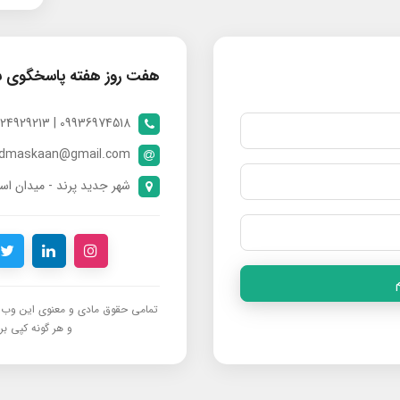
هفت روز هفته پاسخگوی 
09936974518 | 09024929213 | 09398370112
ndmaskaan@gmail.com
شهر جدید پرند - میدان است
تمامی حقوق مادی و معنوی این وب‌س
و هر گونه کپی برد