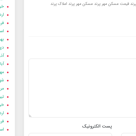
رند
قیمت مسکن مهر پرند
مسکن مهر پرند
املاک پرند
خردا
ارد
فرور
اسفن
بهمن
دی 03
آذر 03
آبان 
مهر 3
شهری
مردا
تير 03
خردا
ارد
فرور
پست الکترونیک
اسفن