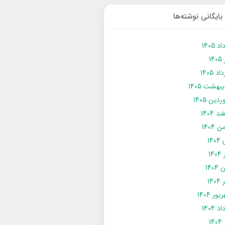
بایگانی نوشته‌ها
د 1405
14
د 1405
يبهشت 1405
دین 1405
د 1404
 1404
14
14
1404
140
ور 1404
د 1404
14