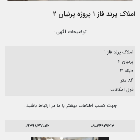
املاک پرند فاز ۱ پروژه پرنیان ۲
توضیحات آگهی :
املاک پرند فاز ۱
پرنیان ۲
طبقه ۳
۸۴ متر
فول امکانات
جهت کسب اطلاعات بیشتر با ما در ارتباط باشید :
09398370112
09024929213