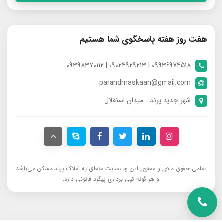
هفت روز هفته پاسخگوی شما هستیم
09936974518 | 09024929213 | 09398370112
parandmaskaan@gmail.com
شهر جدید پرند - میدان استقلال
تمامی حقوق مادی و معنوی این وب‌سایت متعلق به املاک پرند مسکن می‌باشد
و هر گونه کپی برداری پیگرد قانونی دارد.