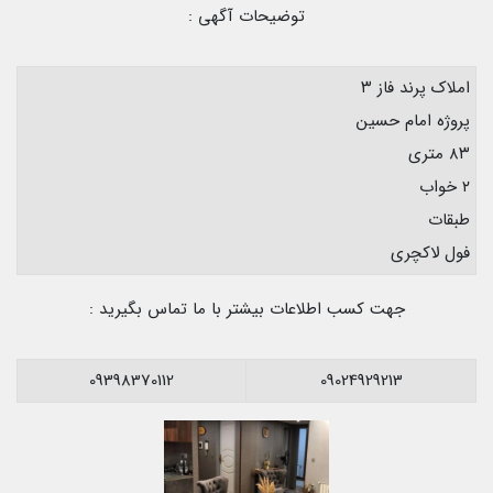
توضیحات آگهی :
املاک پرند فاز ۳
پروژه امام حسین
۸۳ متری
۲ خواب
طبقات
فول لاکچری
جهت کسب اطلاعات بیشتر با ما تماس بگیرید :
09398370112
09024929213