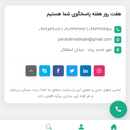
هفت روز هفته پاسخگوی شما هستیم
09936974518 | 09024929213 | 09398370112
parandmaskaan@gmail.com
شهر جدید پرند - میدان استقلال
تمامی حقوق مادی و معنوی این وب‌سایت متعلق به املاک پرند مسکن می‌باشد
و هر گونه کپی برداری پیگرد قانونی دارد.