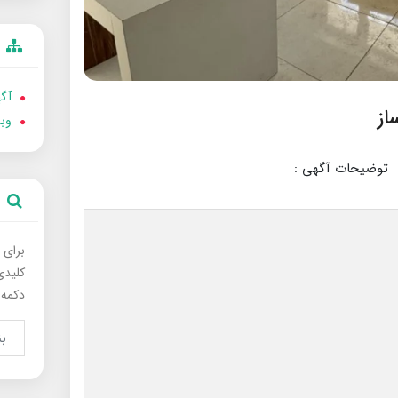
آگه
وب
توضیحات آگهی :
برای 
کلیدی
دکمه 