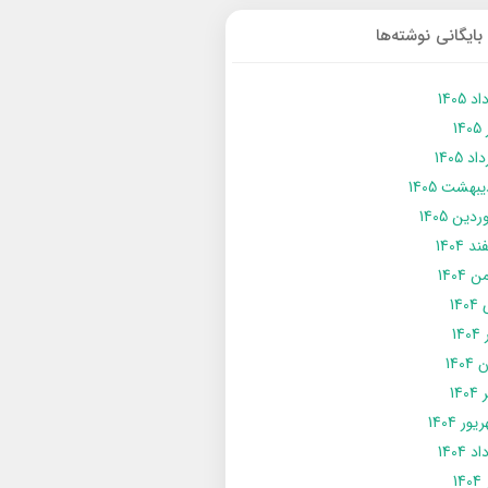
بایگانی نوشته‌ها
د 1405
14
د 1405
يبهشت 1405
دین 1405
د 1404
 1404
14
14
1404
140
ور 1404
د 1404
14