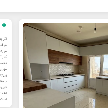
اگر ب
در ام
موردنی
کنار آ
تخصصی
مهر پ
پروژه
را مط
فایل‌
انتخا
است.