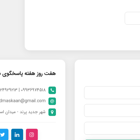
هفت روز هفته پاسخگوی 
09936974518 | 09024929213 | 09398370112
ndmaskaan@gmail.com
شهر جدید پرند - میدان است