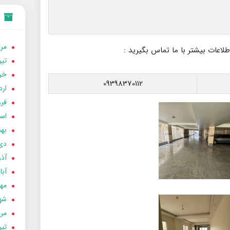
مردا
عات بیشتر با ما تماس بگیرید :
تير 05
خردا
09398370112
ارد
فرور
اسفن
بهمن
دی 04
آذر 04
آبان 
مهر 4
شهری
مردا
تير 04