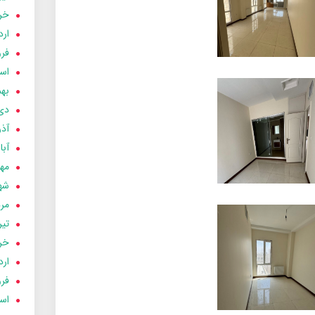
خردا
ارد
فرور
اسفن
بهمن
دی 03
آذر 03
آبان 
مهر 3
شهری
مردا
تير 03
خردا
ارد
فرور
اسفن