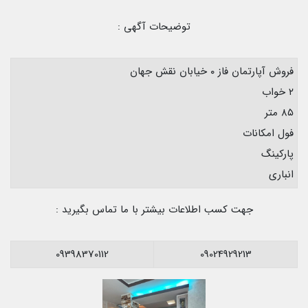
توضیحات آگهی :
فروش آپارتمان فاز ۰ خیابان نقش جهان
۲ خواب
۸۵ متر
فول امکانات
پارکینگ
انباری
جهت کسب اطلاعات بیشتر با ما تماس بگیرید :
09398370112
09024929213