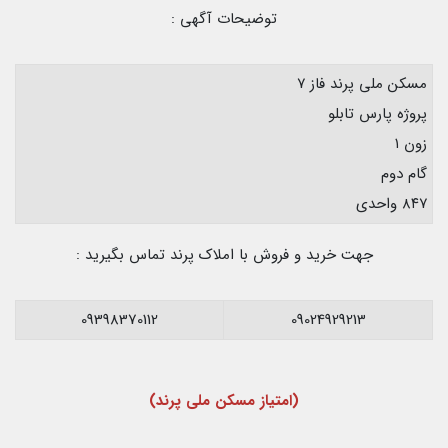
توضیحات آگهی :
مسکن ملی پرند فاز ۷
پروژه پارس تابلو
زون ۱
گام دوم
۸۴۷ واحدی
جهت خرید و فروش با املاک پرند تماس بگیرید :
09398370112
09024929213
(امتیاز مسکن ملی پرند)