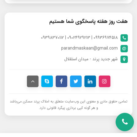
هفت روز هفته پاسخگوی شما هستیم
09936974518 | 09024929213 | 09398370112
parandmaskaan@gmail.com
شهر جدید پرند - میدان استقلال
تمامی حقوق مادی و معنوی این وب‌سایت متعلق به املاک پرند مسکن می‌باشد
و هر گونه کپی برداری پیگرد قانونی دارد.