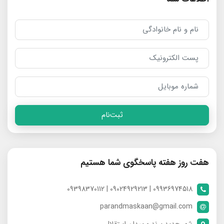
ثبت‌نام
هفت روز هفته پاسخگوی شما هستیم
09936974518 | 09024929213 | 09398370112
parandmaskaan@gmail.com
شهر جدید پرند - میدان استقلال