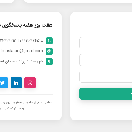
هفت روز هفته پاسخگوی 
09936974518 | 09024929213 | 09398370112
ndmaskaan@gmail.com
شهر جدید پرند - میدان است
تمامی حقوق مادی و معنوی این وب‌س
و هر گونه کپی برد