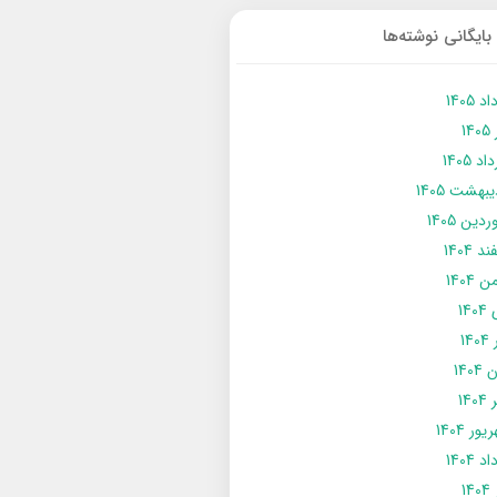
بایگانی نوشته‌ها
د 1405
14
د 1405
يبهشت 1405
دین 1405
د 1404
 1404
14
14
1404
140
ور 1404
د 1404
14