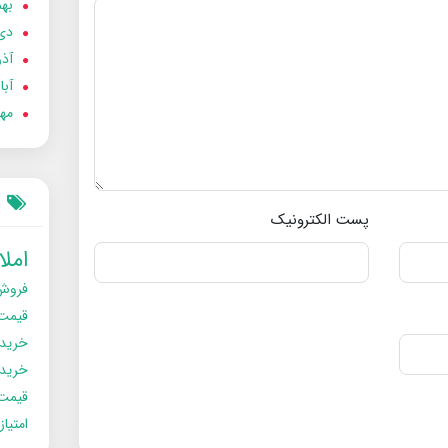
بهمن
دی 02
آذر 02
آبان 
مهر 2
پست الکترونیک
امل
فروش
قیمت
خرید
خریدو
قیمت
امتیا