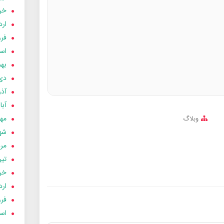
خردا
ارد
فرور
اسفن
بهمن
دی 03
آذر 03
آبان 
مهر 3
وبلاگ
شهری
مردا
تير 03
خردا
ارد
فرور
اسفن