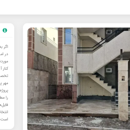
اگر ب
در ام
موردنی
کنار آ
تخصصی
مهر پ
پروژه
را مط
فایل‌
انتخا
است.