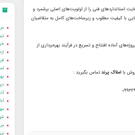
ت استانداردهای فنی را از اولویت‌های اصلی برشمرد و
یی با کیفیت مطلوب و زیرساخت‌های کامل به متقاضیان
مردا
تير 05
خردا
ه‌های آماده افتتاح و تسریع در فرآیند بهره‌برداری از
ارد
فرور
اسفن
روش با
املاک پرند
تماس بگیرید :
بهمن
دی 04
آذر 04
آبان 
مهر 4
شهری
مردا
تير 04