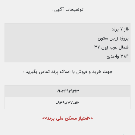
توضیحات آگهی :
فاز ۷ پرند
پروژه زرین ستون
شمال غرب زون ۳۷
۳۸۴ واحدی
جهت خرید و فروش با املاک پرند تماس بگیرید :
09024929213
09398370112
<<امتیاز مسکن ملی پرند>>