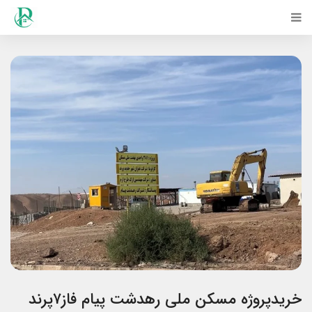
خریدپروژه مسکن ملی رهدشت پیام فاز۷پرند