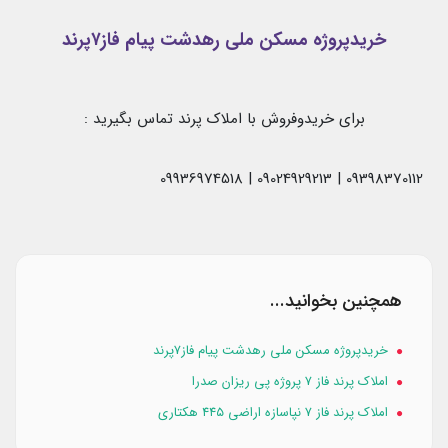
خریدپروژه مسکن ملی رهدشت پیام فاز۷پرند
برای خریدوفروش با املاک پرند تماس بگیرید :
09398370112 | 09024929213 | 09936974518
همچنین بخوانید...
خریدپروژه مسکن ملی رهدشت پیام فاز۷پرند
املاک پرند فاز ۷ پروژه پی ریزان صدرا
املاک پرند فاز ۷ نپاسازه اراضی ۴۴۵ هکتاری