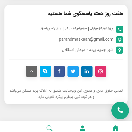
هفت روز هفته پاسخگوی شما هستیم
09936974518 | 09024929213 | 09398370112
parandmaskaan@gmail.com
شهر جدید پرند - میدان استقلال
تمامی حقوق مادی و معنوی این وب‌سایت متعلق به املاک پرند مسکن می‌باشد
و هر گونه کپی برداری پیگرد قانونی دارد.