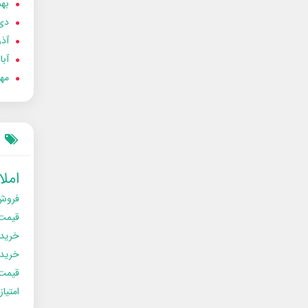
بهمن
دی 02
آذر 02
آبان 
مهر 2
امل
فروش
قیمت
خرید
خریدو
قیمت
امتیا