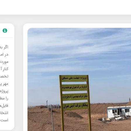
اگر ب
در ام
موردنی
کنار آ
تخصصی
مهر پ
پروژه
را مط
فایل‌
انتخا
است.