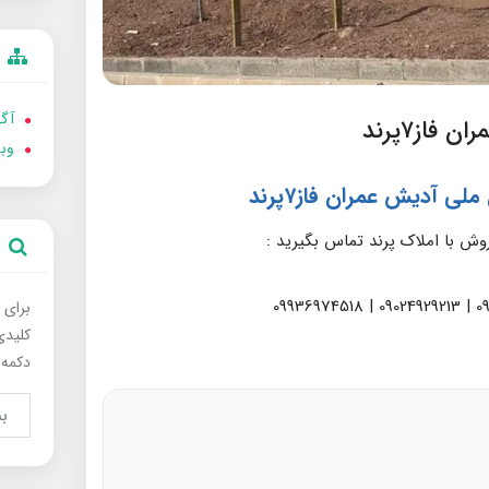
آگه
از۷پرند
وب
ی آدیش عمران فاز۷پرند
وش با املاک پرند تماس بگیرید :
برای 
کلیدی
دکمه 