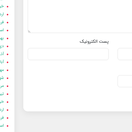
خردا
ارد
فرور
اسفن
بهمن
پست الکترونیک
دی 03
آذر 03
آبان 
مهر 3
شهری
مردا
تير 03
خردا
ارد
فرور
اسفن