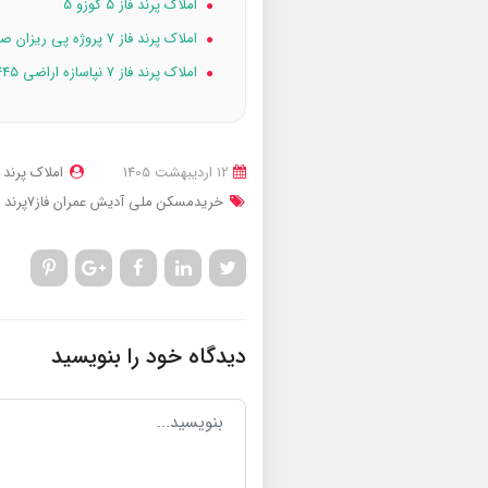
املاک پرند فاز ۵ کوزو 5
املاک پرند فاز ۷ پروژه پی ریزان صدرا
املاک پرند فاز ۷ نپاسازه اراضی ۴۴۵ هکتاری
12 ارديبهشت 1405
املاک پرند
خریدمسکن ملی آدیش عمران فاز7پرند
دیدگاه خود را بنویسید