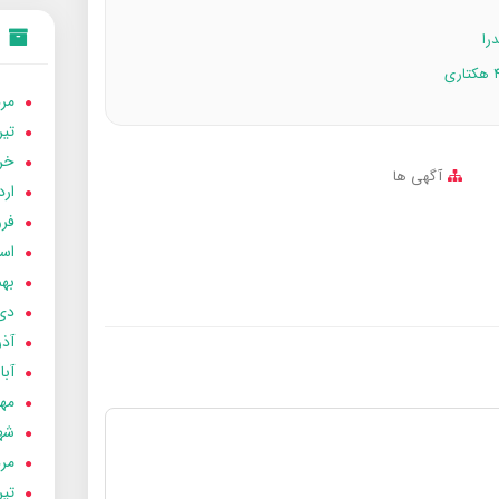
مردا
تير 05
خردا
آگهی ها
ارد
فرور
اسفن
بهمن
دی 04
آذر 04
آبان 
مهر 4
شهری
مردا
تير 04