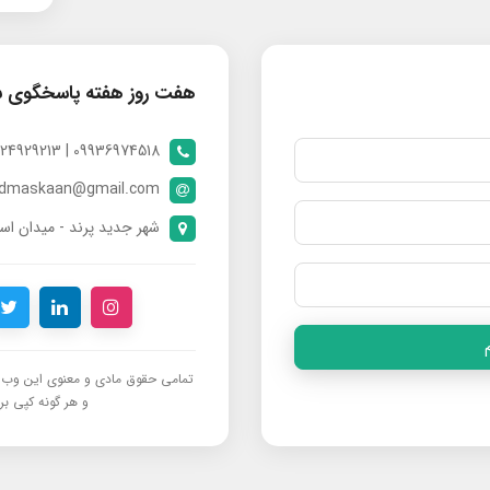
هفت روز هفته پاسخگوی 
09936974518 | 09024929213 | 09398370112
ndmaskaan@gmail.com
شهر جدید پرند - میدان است
تمامی حقوق مادی و معنوی این وب‌س
و هر گونه کپی برد