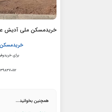
خریدمسکن ملی آدیش عمران ف
خریدمسکن مل
برای خریدوفر
09398370112 | 09024929213 | 09936974518
همچنین بخوانید...