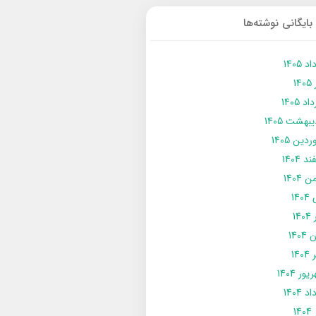
بایگانی نوشته‌ها
د 1405
14
د 1405
يبهشت 1405
دین 1405
د 1404
 1404
14
14
1404
140
ور 1404
د 1404
14