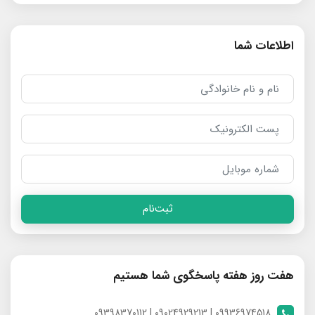
اطلاعات شما
ثبت‌نام
هفت روز هفته پاسخگوی شما هستیم
09936974518 | 09024929213 | 09398370112