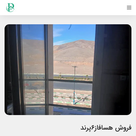
فروش هسافاز۶پرند