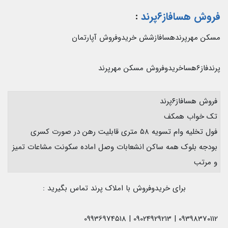
فروش هسافاز۶پرند
:
مسکن مهرپرندهسافازشش خریدوفروش آپارتمان
پرندفاز6هساخریدوفروش مسکن مهرپرند
فروش هسافاز۶پرند
تک خواب همکف
فول تخلیه وام تسویه ۵۸ متری قابلیت رهن در صورت کسری
بودجه بلوک همه ساکن انشعابات وصل اماده سکونت مشاعات تمیز
و مرتب
برای خریدوفروش با املاک پرند تماس بگیرید :
09398370112 | 09024929213 | 09936974518