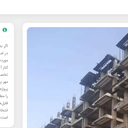
اگر ب
در ام
موردنی
کنار آ
تخصصی
مهر پ
پروژه
را مط
فایل‌
انتخا
است.