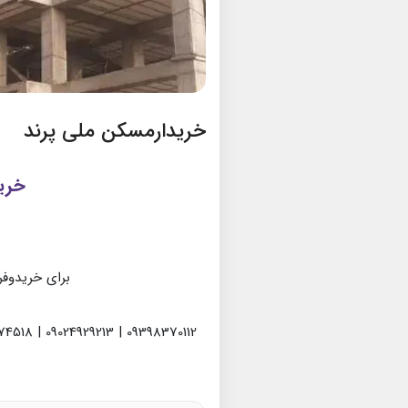
خریدارمسکن ملی پرند
خری
برای خریدوفر
09398370112 | 09024929213 | 09936974518