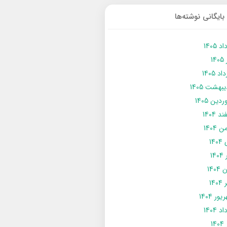
بایگانی نوشته‌ها
د 1405
14
د 1405
يبهشت 1405
دین 1405
د 1404
 1404
14
14
1404
140
ور 1404
د 1404
14