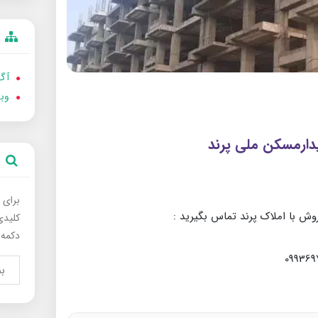
آگه
وب
دارمسکن ملی پرند
برای 
وش با املاک پرند تماس بگیرید :
کلیدی
دکمه 