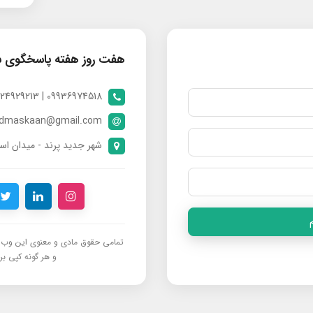
هفت روز هفته پاسخگوی 
09936974518 | 09024929213 | 09398370112
ndmaskaan@gmail.com
شهر جدید پرند - میدان است
تمامی حقوق مادی و معنوی این وب‌س
و هر گونه کپی برد