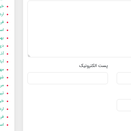
خردا
ارد
فرور
اسفن
بهمن
دی 03
آذر 03
آبان 
پست الکترونیک
مهر 3
شهری
مردا
تير 03
خردا
ارد
فرور
اسفن