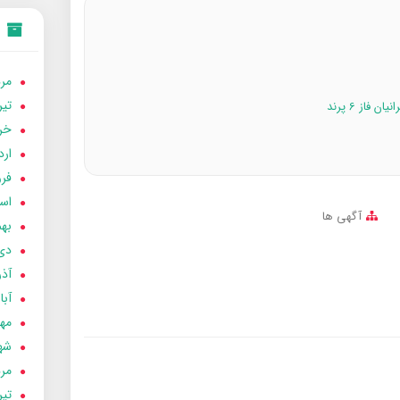
مردا
تير 05
از 6 پرند
خردا
ارد
فرور
اسفن
آگهی ها
بهمن
دی 04
آذر 04
آبان 
مهر 4
شهری
مردا
تير 04