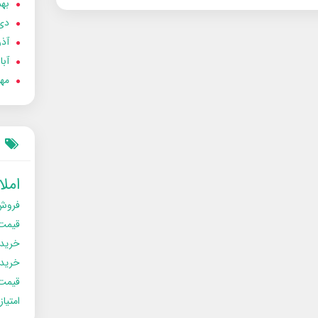
بهمن
دی 02
آذر 02
آبان 
مهر 2
امل
فروش
قیمت
خرید
خریدو
قیمت
امتیا