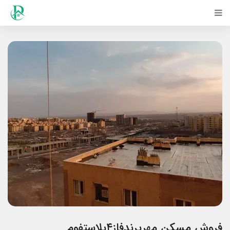
فروش مسکن مهرپرندفاز۴پلاستفوم