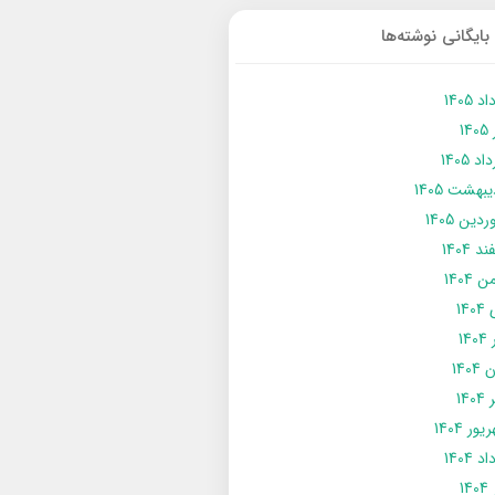
بایگانی نوشته‌ها
د 1405
14
د 1405
يبهشت 1405
دین 1405
د 1404
 1404
14
14
1404
140
ور 1404
د 1404
14