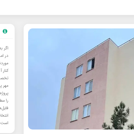
اگر ب
در ام
موردنی
کنار آ
تخصصی
مهر پ
پروژه
را مط
فایل‌
انتخا
است.