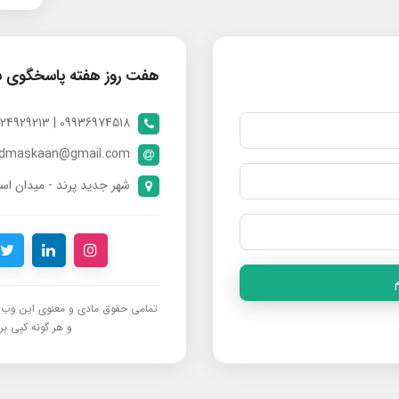
هفت روز هفته پاسخگوی 
09936974518 | 09024929213 | 09398370112
ndmaskaan@gmail.com
شهر جدید پرند - میدان است
تمامی حقوق مادی و معنوی این وب‌س
و هر گونه کپی برد