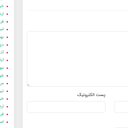
خردا
ارد
فرور
اسفن
بهمن
دی 03
آذر 03
آبان 
مهر 3
شهری
مردا
تير 03
پست الکترونیک
خردا
ارد
فرور
اسفن