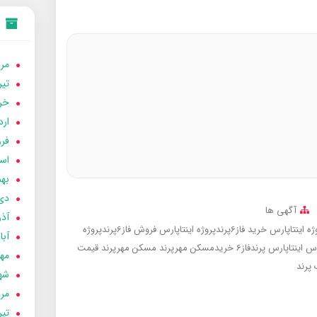
مردا
تير 05
خردا
ارد
فرور
اسفن
بهمن
دی 04
آگهی ها
آذر 04
خرید فاز6پرندپروژه اینتاپارس
فروش فاز6پرندپروژه
آبان 
اینتاپارس پرندفاز6
خریدمسکن مهرپرند
مسکن مهرپرند
قیمت
مهر 4
 پرند
شهری
مردا
تير 04