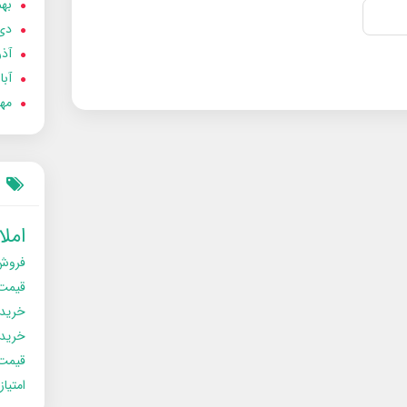
بهمن
دی 02
آذر 02
آبان 
مهر 2
امل
فروش
قیمت
خرید
خریدو
قیمت
امتیا