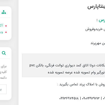
نتاپارس
ارس
:
آگه
رس خریدوفروش
وب
۸۲ متر - ۲ خواب - آسانسور - فول امکانات دوتا اتاق کمد دیواری توالت فرنگی، بالکن pvc
برای 
کلیدی
نورگیر وام تسویه شده عرصه تسویه شده
دکمه 
وش با املاک پرند تماس بگیرید :
0939