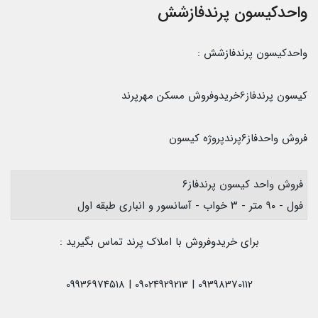
واحدکیسون پرندفازشش
واحدکیسون پرندفازشش :
کیسون پرندفاز6خریدوفروش مسکن مهرپرند
فروش واحدفاز6پرندپروژه کیسون
فروش واحد کیسون پرندفاز6
فول - ۹۰ متر - ۳ خواب - آسانسور و انباری طبقه اول
برای خریدوفروش با املاک پرند تماس بگیرید :
09398370112 | 09024929213 | 09936974518