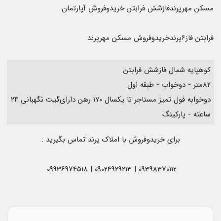
مسکن مهرپرندفازشش فرابتن خریدوفروش آپارتمان
فرابتن فاز6پرندخریدوفروش مسکن مهرپرند
کوهپایه شمال فازشش فرابتن
۸۲متر - دوخواب - طبقه اول
دوخوابه فول تمیز مستاجر تا یکسال ۱۷۰ رهن دارای‌گیت نگهبانی ۲۴
ساعته - پارکینگ
برای خریدوفروش با املاک پرند تماس بگیرید :
09398370112 | 09024929213 | 09936974518