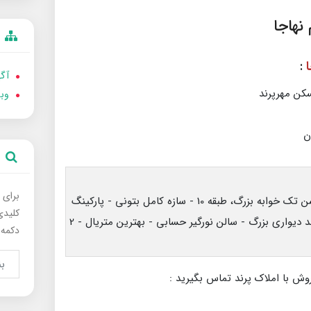
نهاجا
:
آگه
کن مهرپرند
وب
برای 
۸۶ متر جنب مشاهیر - بهترین لوکیشن تک خوابه بزرگ، طبقه 10 - سازه کامل بتونی - پارکینگ
کلیدی
محوطه تخلیه به‌روز - اتاق خواب کمد دیواری بزرگ - سالن نورگیر حسابی - بهترین متریال - 2
دکمه 
وش با املاک پرند تماس بگیرید :