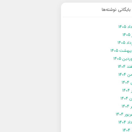
بایگانی نوشته‌ها
د 1405
14
د 1405
يبهشت 1405
دین 1405
د 1404
 1404
14
14
1404
140
ور 1404
د 1404
14