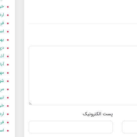
خردا
ارد
فرور
اسفن
بهمن
دی 03
آذر 03
آبان 
مهر 3
شهری
مردا
تير 03
خردا
پست الکترونیک
ارد
فرور
اسفن