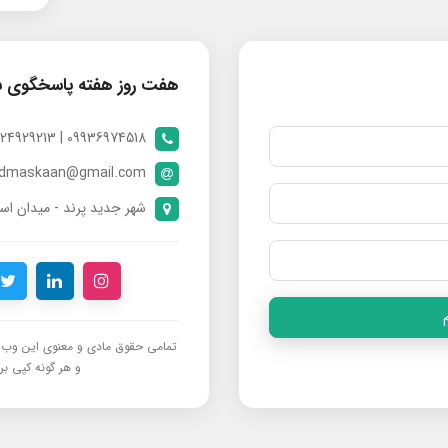
هفت روز هفته پاسخگوی 
09936974518 | 09024929213 | 09398370112
ndmaskaan@gmail.com
شهر جدید پرند - میدان است
تمامی حقوق مادی و معنوی این وب‌س
و هر گونه کپی برد