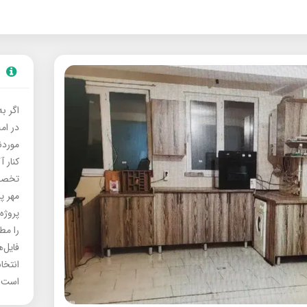
اگر ب
در ام
موردنی
کنار آ
تخصصی
مهر پ
پروژه
را مط
فایل‌
انتخا
است.