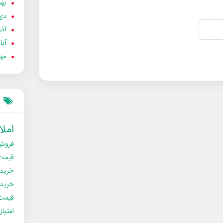
بهمن
دی 02
آذر 02
آبان 
مهر 2
امل
فروش
قیمت
خرید
خریدو
قیمت
امتیا