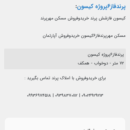
پرندفاز6پروژه کیسون
:
کیسون فازشش پرند خریدوفروش مسکن مهرپرند
مسکن مهرپرندفاز۶کیسون خریدوفروش آپارتمان
پرندفاز6پروژه کیسون
۷۲ متر - دوخواب - همکف
برای خریدوفروش با املاک پرند تماس بگیرید :
09024929213 | 09398370112 | 09936974518