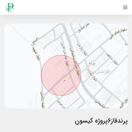
پرندفاز6پروژه کیسون