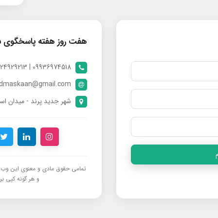
هفت روز هفته پاسخگوی 
09936974518 | 09024929213 | 09398370112
ndmaskaan@gmail.com
شهر جدید پرند - میدان است
تمامی حقوق مادی و معنوی این وب‌س
و هر گونه کپی برد