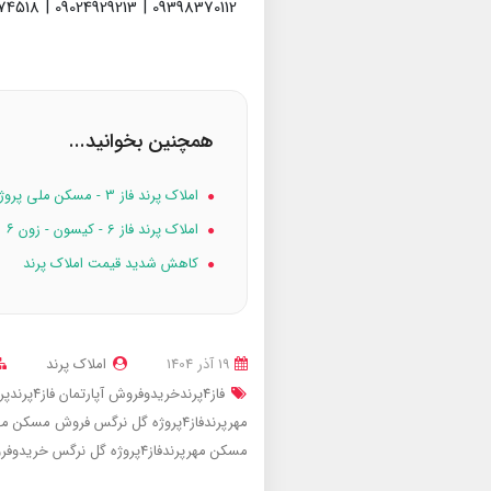
09398370112 | 09024929213 | 09936974518
همچنین بخوانید...
املاک پرند فاز 3 - مسکن ملی پروژه ۱۶۸ واحدی امام حسن
املاک پرند فاز 6 - کیسون - زون ۶
کاهش شدید قیمت املاک پرند
19 آذر 1404
املاک پرند
فاز4پرندخریدوفروش آپارتمان
فاز4پرندپروژه گل نرگس
مهرپرندفاز4پروژه گل نرگس
فروش مسکن مهرپرندفاز4پ
مسکن مهرپرندفاز4پروژه گل نرگس
خریدوفرو