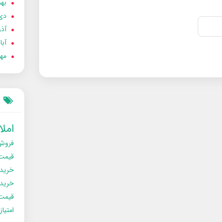
بهمن
دی 02
آذر 02
آبان 
مهر 2
امل
فروش
قیمت
خرید
خریدو
قیمت
امتیا