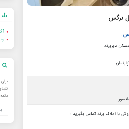
آگه
:
وب
برای 
کلیدی
دکمه 
انسور
وش با املاک پرند تماس بگیرید :