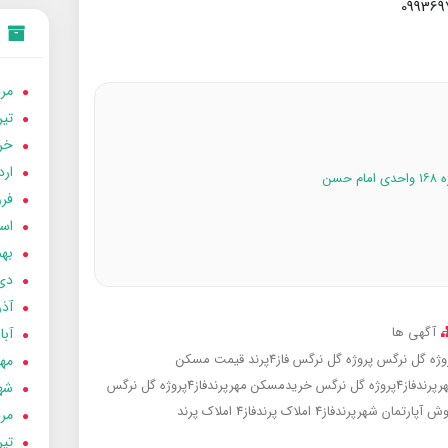
مردا
تير 05
خردا
ارد
فرور
اسفن
بهمن
دی 04
آذر 04
آگهی ها
آبان 
پروژه گل نرگس فاز4پرند
قیمت مسکن
مهر 4
روژه گل نرگس
خریدمسکن مهرپرندفاز4پروژه گل نرگس
شهری
ش آپارتمان شهرپرندفاز4
املاک پرندفاز4
املاک پرند
مردا
تير 04