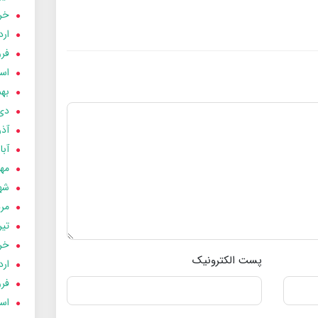
خردا
ارد
فرور
اسفن
بهمن
دی 03
آذر 03
آبان 
مهر 3
شهری
مردا
تير 03
خردا
پست الکترونیک
ارد
فرور
اسفن