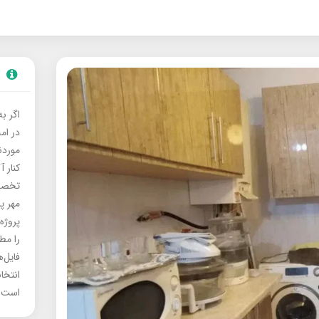
اگر ب
در ام
موردنی
کنار آ
تخصصی
مهر پ
پروژه
را مط
فایل‌
انتخا
است.