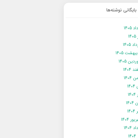
بایگانی نوشته‌ها
د 1405
14
د 1405
يبهشت 1405
دین 1405
د 1404
 1404
14
14
1404
140
ور 1404
د 1404
14