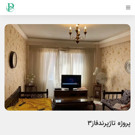
پروژه تاژپرندفاز۳