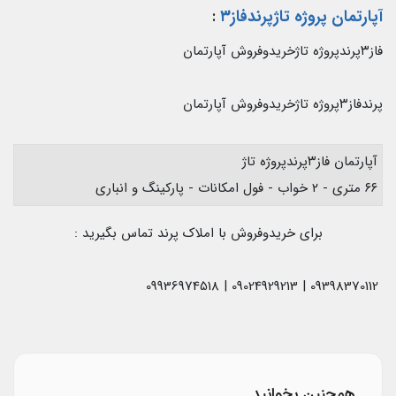
آپارتمان پروژه تاژپرندفاز۳
:
فاز۳پرندپروژه تاژخریدوفروش آپارتمان
پرندفاز۳پروژه تاژخریدوفروش آپارتمان
آپارتمان فاز۳پرندپروژه تاژ
۶۶ متری - ۲ خواب - فول امکانات - پارکینگ و انباری
برای خریدوفروش با املاک پرند تماس بگیرید :
09398370112 | 09024929213 | 09936974518
همچنین بخوانید...