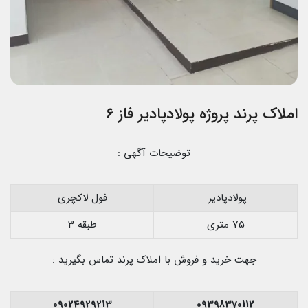
املاک پرند پروژه پولادپادیر فاز ۶
توضیحات آگهی :
پولادپادیر
فول لاکچری
75 متری
طبقه 3
جهت خرید و فروش با املاک پرند تماس بگیرید :
09024929213
09398370112