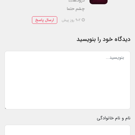
درود🙏🏻
چشم حتما
ارسال پاسخ
902 روز پیش
دیدگاه خود را بنویسید
نام و نام خانوادگی