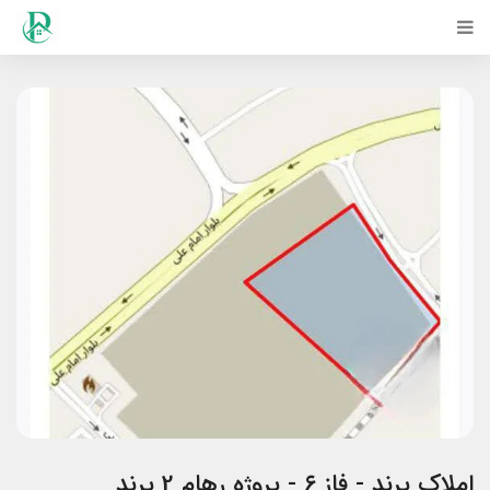
املاک پرند - فاز ۶ - پروژه رهام 2 پرند