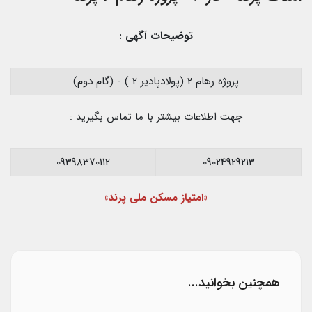
توضیحات آگهی :
پروژه رهام 2 (پولادپادیر 2 ) - (گام دوم)
جهت اطلاعات بیشتر با ما تماس بگیرید :
09398370112
09024929213
«امتیاز مسکن ملی پرند»
همچنین بخوانید...