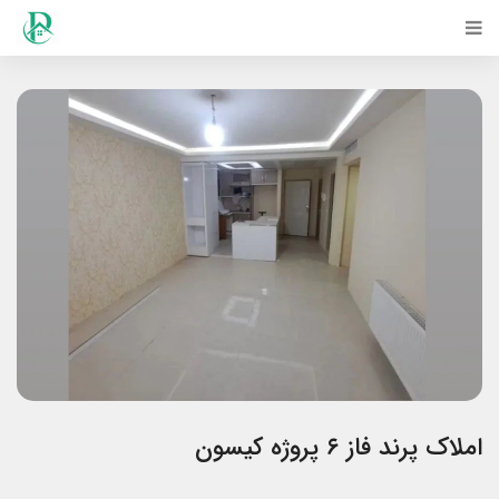
املاک پرند فاز ۶ پروژه کیسون