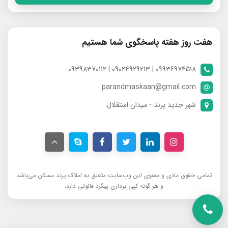
هفت روز هفته پاسخگوی شما هستیم
09936974518 | 09024929213 | 09398370112
parandmaskaan@gmail.com
شهر جدید پرند - میدان استقلال
تمامی حقوق مادی و معنوی این وب‌سایت متعلق به املاک پرند مسکن می‌باشد
و هر گونه کپی برداری پیگرد قانونی دارد.