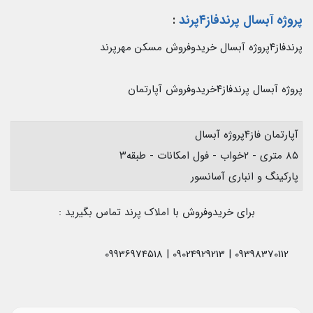
پروژه آبسال پرندفاز۴پرند
:
پرندفاز۴پروژه آبسال خریدوفروش مسکن مهرپرند
پروژه آبسال پرندفاز۴خریدوفروش آپارتمان
آپارتمان فاز۴پروژه آبسال
۸۵ متری - ۲خواب - فول امکانات - طبقه۳
پارکینگ و انباری آسانسور
برای خریدوفروش با املاک پرند تماس بگیرید :
09398370112 | 09024929213 | 09936974518