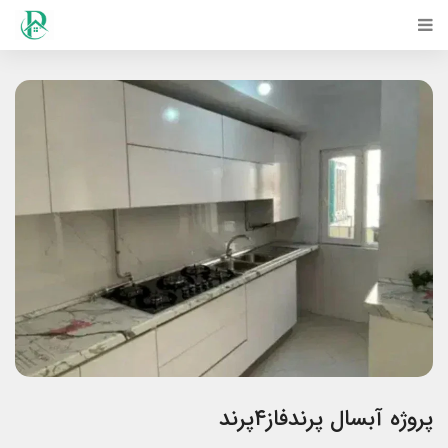
پروژه آبسال پرندفاز۴پرند