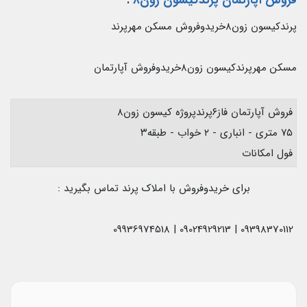
فروش آپارتمان پرندکیسون زون۸
:
پرندکیسون زون۸خریدوفروش مسکن مهرپرند
مسکن مهرپرندکیسون زون۸خریدوفروش آپارتمان
فروش آپارتمان فاز۶پرندپروژه کیسون زون۸
۷۵ متری - انباری - ۲ خواب - طبقه۳
فول امکانات
برای خریدوفروش با املاک پرند تماس بگیرید :
09398370112 | 09024929213 | 09936974518