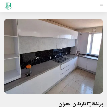
پرندفاز۳کارکنان عمران