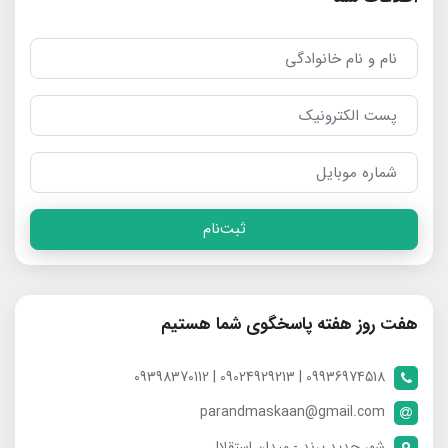
ثبت‌نام
هفت روز هفته پاسخگوی شما هستیم
09936974518 | 09024929213 | 09398370112
parandmaskaan@gmail.com
شهر جدید پرند - میدان استقلال