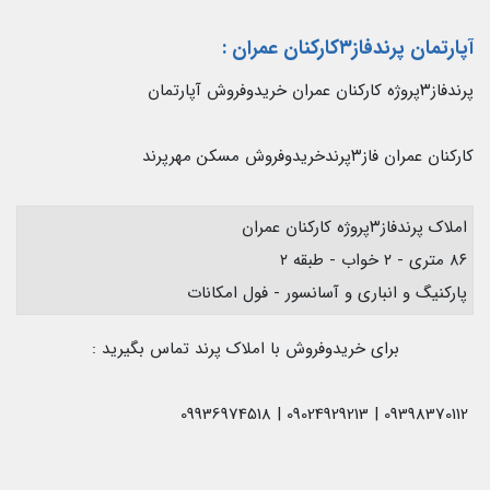
آپارتمان پرندفاز۳کارکنان عمران
:
پرندفاز۳پروژه کارکنان عمران خریدوفروش آپارتمان
کارکنان عمران فاز۳پرندخریدوفروش مسکن مهرپرند
املاک پرندفاز۳پروژه کارکنان عمران
۸۶ متری - ۲ خواب - طبقه ۲
پارکنیگ و انباری و آسانسور - فول امکانات
برای خریدوفروش با املاک پرند تماس بگیرید :
09398370112 | 09024929213 | 09936974518