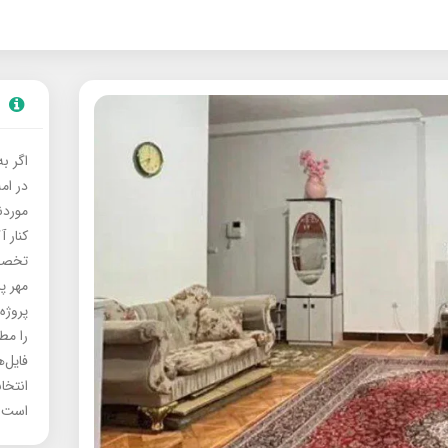
اگر ب
در ام
موردنی
کنار آ
تخصصی
مهر پ
پروژه
را مط
فایل‌
انتخا
است.