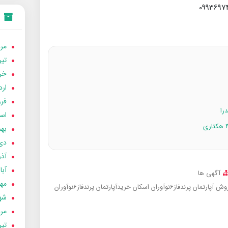
مردا
تير 05
خردا
ارد
فرور
اسفن
بهمن
دی 04
آذر 04
آبان 
آگهی ها
مهر 4
ش آپارتمان پرندفاز6نوآوران اسکان
خریدآپارتمان پرندفاز6نوآوران
شهری
مردا
تير 04