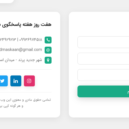
هفت روز هفته پاسخگوی 
09936974518 | 09024929213 | 09398370112
ndmaskaan@gmail.com
شهر جدید پرند - میدان است
تمامی حقوق مادی و معنوی این وب‌س
و هر گونه کپی برد