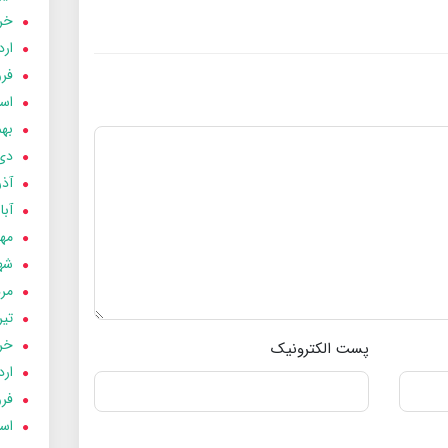
خردا
ارد
فرور
اسفن
بهمن
دی 03
آذر 03
آبان 
مهر 3
شهری
مردا
تير 03
خردا
پست الکترونیک
ارد
فرور
اسفن