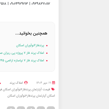
09398370112 | 09024929213 | 09936974518
همچنین بخوانید...
پرندفاز۶نوآوران اسکان
املاک پرند فاز ۷ پروژه پی ریزان صدرا
املاک پرند فاز ۷ نپاسازه اراضی ۴۴۵ هکتاری
19 مهر 1404
املاک پرند
قیمت آپارتمان پرندفاز6نوآوران اسکان
فرو
اسکان
آپارتمان پرندفاز6نوآوران اسکان