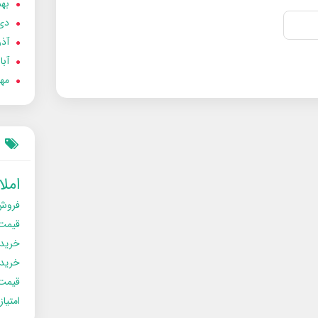
بهمن
دی 02
آذر 02
آبان 
مهر 2
امل
فروش
قیمت
خرید
خریدو
قیمت
امتیا