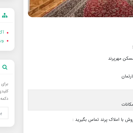
آگه
وب
برای 
کلیدی
دکمه 
وش با املاک پرند تماس بگیرید :