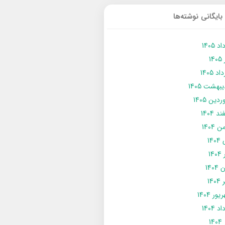
بایگانی نوشته‌ها
د 1405
14
د 1405
يبهشت 1405
دین 1405
د 1404
 1404
14
14
1404
140
ور 1404
د 1404
14