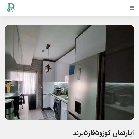
آپارتمان کوزو۵فاز۵پرند