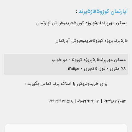
آپارتمان کوزو۵فاز۵پرند
:
مسکن مهرپرندفاز۵پروژه کوزو۵خریدوفروش آپارتمان
فاز۵پرندپروژه کوزو۵خریدوفروش آپارتمان
مسکن مهرپرندفاز۵پروژه کوزو۵ - دو خواب
۷۸ متری - فول لاکچری - طبقه۱۲
برای خریدوفروش با املاک پرند تماس بگیرید :
09398370112 | 09024929213 | 09936974518