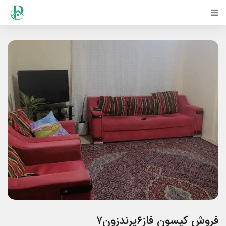
فروش کیسون فاز۶پرندزون۷