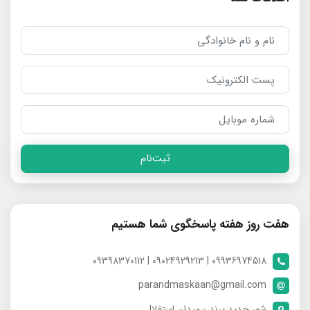
ثبت‌نام
هفت روز هفته پاسخگوی شما هستیم
09936974518 | 09024929213 | 09398370112
parandmaskaan@gmail.com
شهر جدید پرند - میدان استقلال