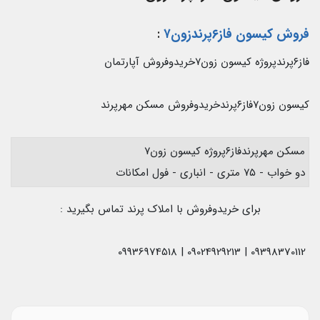
فروش کیسون فاز۶پرندزون۷
:
فاز۶پرندپروژه کیسون زون۷خریدوفروش آپارتمان
کیسون زون۷فاز۶پرندخریدوفروش مسکن مهرپرند
مسکن مهرپرندفاز۶پروژه کیسون زون۷
دو خواب - ۷۵ متری - انباری - فول امکانات
برای خریدوفروش با املاک پرند تماس بگیرید :
09398370112 | 09024929213 | 09936974518