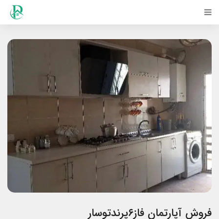
فروش آپارتمان فاز۶پرندتوسار