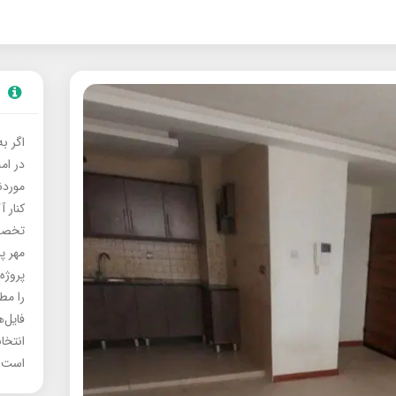
اگر ب
در ام
موردنی
کنار آ
تخصصی
مهر پ
پروژه
را مط
فایل‌
انتخا
است.