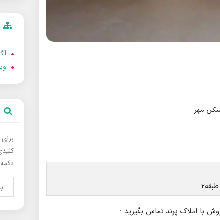
آگه
وب
برای 
کلیدی
دکمه 
وش با املاک پرند تماس بگیرید :