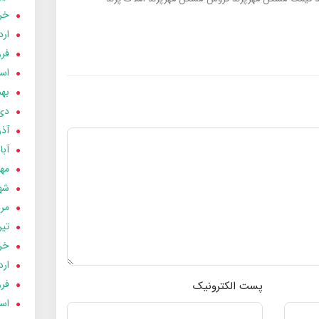
خردا
ارد
فرور
اسفن
بهمن
دی 03
آذر 03
آبان 
مهر 3
شهری
مردا
تير 03
خردا
ارد
فرور
پست الکترونیک
اسفن