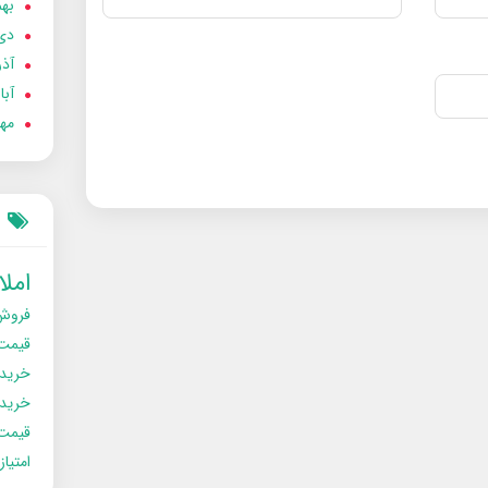
بهمن
دی 02
آذر 02
آبان 
مهر 2
امل
فروش
قیمت
خرید
خریدو
قیمت
امتیا