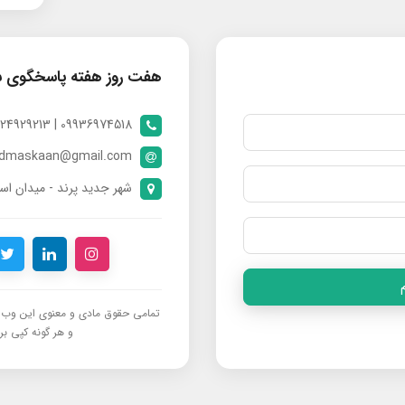
هفت روز هفته پاسخگوی 
09936974518 | 09024929213 | 09398370112
ndmaskaan@gmail.com
شهر جدید پرند - میدان است
تمامی حقوق مادی و معنوی این وب‌س
و هر گونه کپی برد