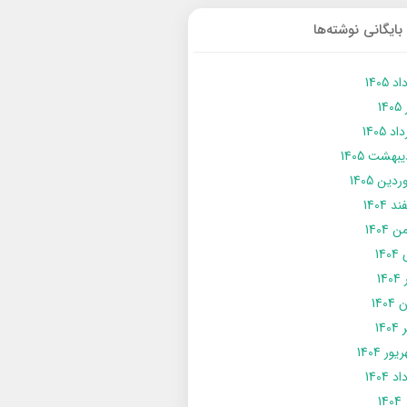
بایگانی نوشته‌ها
د 1405
14
د 1405
يبهشت 1405
دین 1405
د 1404
 1404
14
14
1404
140
ور 1404
د 1404
14