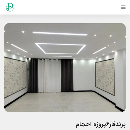
پرندفاز۶پروژه احجام