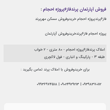
فروش آپارتمان پرندفاز۶پروژه احجام
:
فاز۶پرندپروژه احجام خریدوفروش مسکن مهرپرند
پروژه احجام فاز۶پرندخریدوفروش آپارتمان
املاک پرندفاز۶پروژه احجام - ۸۰ متری - ۲ خواب
طبقه ۳ - پارکینگ و انباری - فول لاکچری
برای خریدوفروش با املاک پرند تماس بگیرید :
09398370112 | 09024929213 | 09936974518