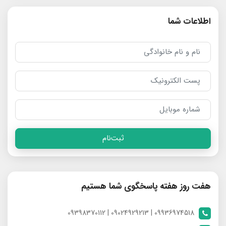
اطلاعات شما
ثبت‌نام
هفت روز هفته پاسخگوی شما هستیم
09936974518 | 09024929213 | 09398370112