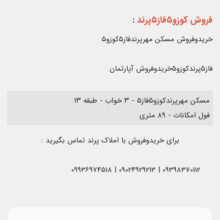
فروش کوزو۵فاز۵پرند
:
خریدوفروش مسکن مهرپرندفاز۵کوزو۵
فاز۵پرندکوزو۵خریدوفروش آپارتمان
مسکن مهرپرندکوزو۵فاز۵ - ۳ خواب - طبقه ۱۳
فول امکانات - ۸۹ متری
برای خریدوفروش با املاک پرند تماس بگیرید :
09398370112 | 09024929213 | 09936974518