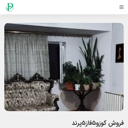
فروش کوزو۵فاز۵پرند