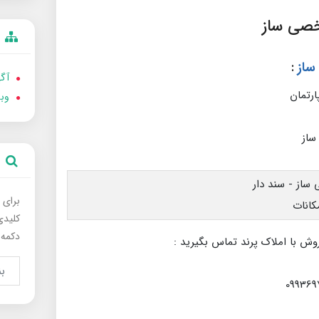
:
آگه
وب
برای 
کلیدی
دکمه 
وش با املاک پرند تماس بگیرید :