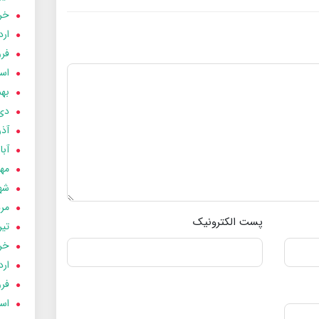
خردا
ارد
فرور
اسفن
بهمن
دی 03
آذر 03
آبان 
مهر 3
شهری
مردا
پست الکترونیک
تير 03
خردا
ارد
فرور
اسفن