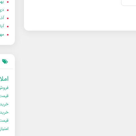
بهمن
دی 02
آذر 02
آبان 
مهر 2
امل
فروش
قیمت
خرید
خریدو
قیمت
امتیا