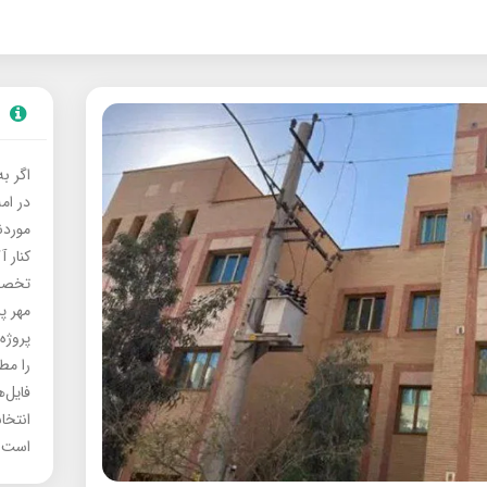
اگر ب
در ام
موردنی
کنار آ
تخصصی
مهر پ
پروژه
را مط
فایل‌
انتخا
است.