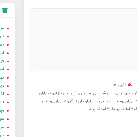
مردا
تير 05
خردا
ارد
فرور
اسفن
بهمن
آگهی ها
دی 04
خرید آپارتمان فاز2پرندخیابان
آذر 04
آپارتمان فاز2پرندخیابان بوستان
آبان 
ز2
املاک پرندفاز2
املاک پرند
مهر 4
شهری
مردا
تير 04