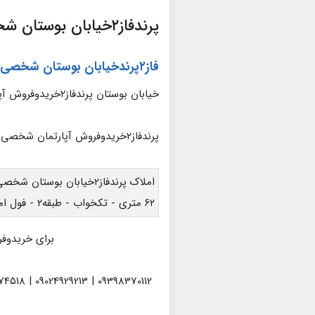
پرندفاز۲خیابان بوستان شخصی ساز
فاز۲پرندخیابان بوستان شخصی ساز
خیابان بوستان پرندفاز۲خریدوفروش آپارتمان
پرندفاز۲خریدوفروش آپارتمان شخصی ساز
املاک پرندفاز۲خیابان بوستان شخصی ساز - سند دار
۶۲ متری - تکخواب - طبقه۲ - فول امکانات
برای خریدوفر
09398370112 | 09024929213 | 09936974518