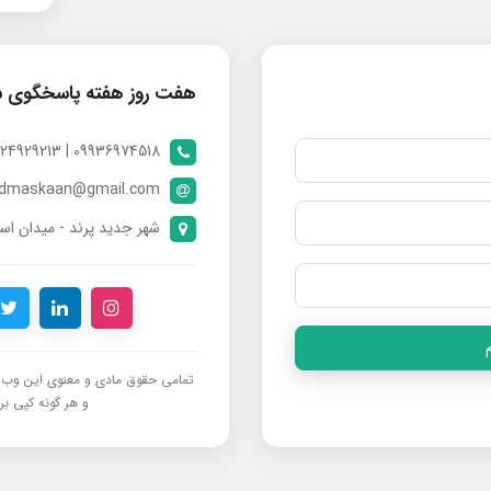
هفت روز هفته پاسخگوی 
09936974518 | 09024929213 | 09398370112
ndmaskaan@gmail.com
شهر جدید پرند - میدان است
تمامی حقوق مادی و معنوی این وب‌س
و هر گونه کپی برد