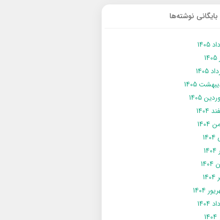
بایگانی نوشته‌ها
د 1405
14
د 1405
يبهشت 1405
دین 1405
د 1404
 1404
14
14
1404
140
ور 1404
د 1404
14