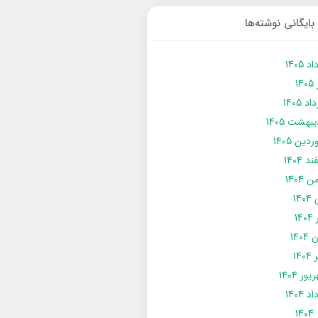
بایگانی نوشته‌ها
د 1405
14
د 1405
يبهشت 1405
دین 1405
د 1404
 1404
14
14
1404
140
ور 1404
د 1404
14