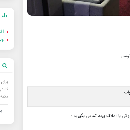
آگه
وب
برای 
کلیدی
دکمه 
وش با املاک پرند تماس بگیرید :