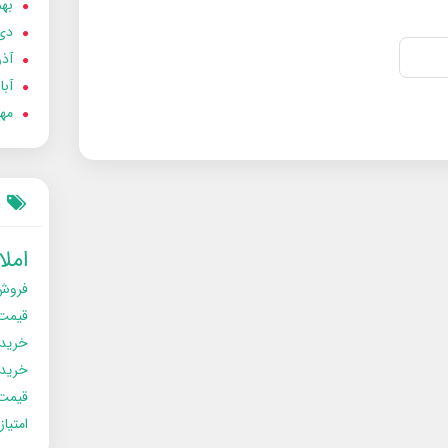
بهمن
دی 02
آذر 02
آبان 
مهر 2
امل
فروش
قیمت
خرید
خریدو
قیمت
امتیا