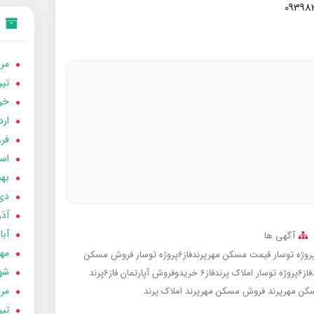
مردا
تير 05
خردا
ارد
فرور
اسفن
بهمن
دی 04
آذر 04
آبان 
آگهی ها
مهر 4
قیمت مسکن مهرپرندفاز6پروژه توسار
فروش مسکن
شهری
وسار
املاک پرندفاز6
خریدوفروش آپارتمان فاز6پرند
مردا
کن مهرپرند
فروش مسکن مهرپرند
املاک پرند
تير 04