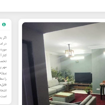
اگر ب
در ام
موردنی
کنار آ
تخصصی
مهر پ
پروژه
را مط
فایل‌
انتخا
است.