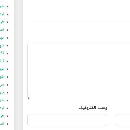
خردا
ارد
فرور
اسفن
بهمن
دی 03
آذر 03
آبان 
مهر 3
شهری
مردا
تير 03
خردا
پست الکترونیک
ارد
فرور
اسفن