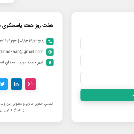
هفت روز هفته پاسخگوی 
09936974518 | 09024929213 | 09398370112
ndmaskaan@gmail.com
شهر جدید پرند - میدان است
تمامی حقوق مادی و معنوی این وب‌س
و هر گونه کپی برد