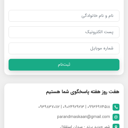
ثبت‌نام
هفت روز هفته پاسخگوی شما هستیم
09936974518 | 09024929213 | 09398370112
parandmaskaan@gmail.com
شهر جدید پرند - میدان استقلال