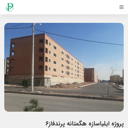
پروژه ایلیاسازه هگمتانه پرندفاز۶