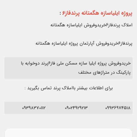
پروژه ایلیاسازه هگمتانه پرندفاز۶
:
املاک پرندفاز۶خریدوفروش ایلیاسازه هگمتانه
پرندفاز۶خریدوفروش آپارتمان پروژه ایلیاسازه هگمتانه
خريدوفروش پروژه ايليا سازه مسكن ملى فاز۶پرند دوخوابه با
پارکینگ در متراژهاى مختلف
برای اطلاعات بیشتر بااملاک پرند تماس بگیرید :
09398370112
09024929213
09936974518