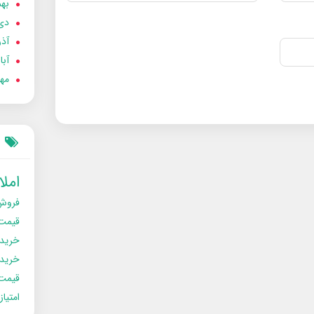
بهمن
دی 02
آذر 02
آبان 
مهر 2
امل
فروش
قیمت
خرید
خریدو
قیمت
امتیا