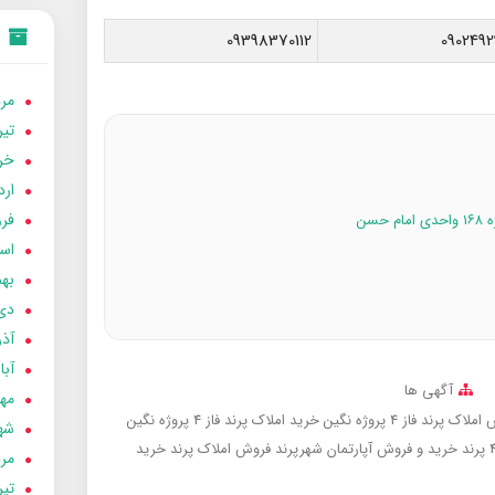
09398370112
0902492
مردا
تير 05
خردا
ارد
فرور
اسفن
بهمن
دی 04
آذر 04
آبان 
آگهی ها
مهر 4
لاک پرند فاز 4 پروژه نگین
خرید املاک پرند فاز 4 پروژه نگین
شهری
خرید و فروش آپارتمان شهرپرند
فروش املاک پرند
خرید
مردا
تير 04