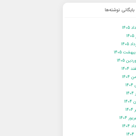
بایگانی نوشته‌ها
د 1405
14
د 1405
يبهشت 1405
دین 1405
د 1404
 1404
14
14
1404
140
ور 1404
د 1404
14