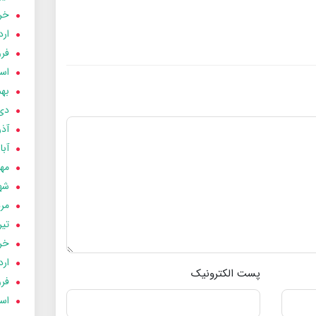
خردا
ارد
فرور
اسفن
بهمن
دی 03
آذر 03
آبان 
مهر 3
شهری
مردا
تير 03
خردا
ارد
پست الکترونیک
فرور
اسفن