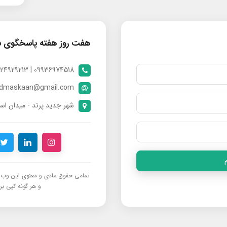
هفت روز هفته پاسخگوی 
09936974518 | 09024929213 | 09398370112
ndmaskaan@gmail.com
شهر جدید پرند - میدان است
تمامی حقوق مادی و معنوی این وب‌س
و هر گونه کپی برد