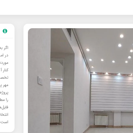
اگر ب
در ام
موردنی
کنار آ
تخصصی
مهر پ
پروژه
را مط
فایل‌
انتخا
است.